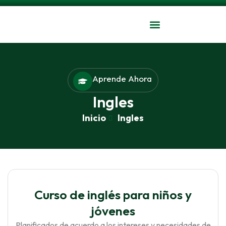
Ir
al
contenido
Aprende Ahora
Ingles
Inicio
Ingles
Curso de inglés para niños y
jóvenes
Planificados de acuerdo a los intereses y necesidades de